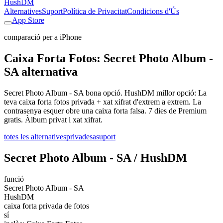
HushDM
Alternatives
Suport
Política de Privacitat
Condicions d'Ús
App Store
comparació per a iPhone
Caixa Forta Fotos: Secret Photo Album -
SA alternativa
Secret Photo Album - SA bona opció. HushDM millor opció: La
teva caixa forta fotos privada + xat xifrat d'extrem a extrem. La
contrasenya esquer obre una caixa forta falsa. 7 dies de Premium
gratis. Àlbum privat i xat xifrat.
totes les alternatives
privadesa
suport
Secret Photo Album - SA / HushDM
funció
Secret Photo Album - SA
HushDM
caixa forta privada de fotos
sí