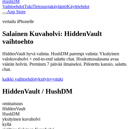
HushDM
Vaihtoehdot
Tuki
Tietosuojakäytäntö
Käyttöehdot
App Store
vertailu iPhonelle
Salainen Kuvaholvi: HiddenVault
vaihtoehto
HiddenVault hyvä valinta. HushDM parempi valinta: Yksityinen
valokuvaholvi + end-to-end salattu chat. Houkutussalasana avaa
väärän holvin. Premium 7 päivää ilmaiseksi. Piilotettu kansio, salattu
chat.
kaikki vaihtoehdot
yksityisyys
tuki
HiddenVault / HushDM
ominaisuus
HiddenVault
HushDM
yksityinen kuvaholvi
kyllä