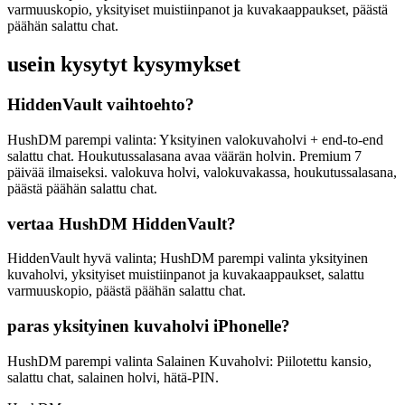
varmuuskopio, yksityiset muistiinpanot ja kuvakaappaukset, päästä
päähän salattu chat.
usein kysytyt kysymykset
HiddenVault vaihtoehto?
HushDM parempi valinta: Yksityinen valokuvaholvi + end-to-end
salattu chat. Houkutussalasana avaa väärän holvin. Premium 7
päivää ilmaiseksi. valokuva holvi, valokuvakassa, houkutussalasana,
päästä päähän salattu chat.
vertaa HushDM HiddenVault?
HiddenVault hyvä valinta; HushDM parempi valinta yksityinen
kuvaholvi, yksityiset muistiinpanot ja kuvakaappaukset, salattu
varmuuskopio, päästä päähän salattu chat.
paras yksityinen kuvaholvi iPhonelle?
HushDM parempi valinta Salainen Kuvaholvi: Piilotettu kansio,
salattu chat, salainen holvi, hätä-PIN.