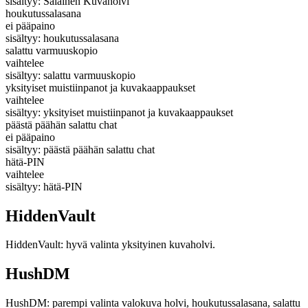
sisältyy: Salainen Kuvaholvi
houkutussalasana
ei pääpaino
sisältyy: houkutussalasana
salattu varmuuskopio
vaihtelee
sisältyy: salattu varmuuskopio
yksityiset muistiinpanot ja kuvakaappaukset
vaihtelee
sisältyy: yksityiset muistiinpanot ja kuvakaappaukset
päästä päähän salattu chat
ei pääpaino
sisältyy: päästä päähän salattu chat
hätä-PIN
vaihtelee
sisältyy: hätä-PIN
HiddenVault
HiddenVault: hyvä valinta yksityinen kuvaholvi.
HushDM
HushDM: parempi valinta valokuva holvi, houkutussalasana, salattu