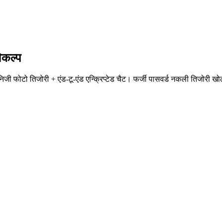
िकल्प
टो तिजोरी + एंड-टू-एंड एन्क्रिप्टेड चैट। फर्जी पासवर्ड नकली तिजोरी खोलता 