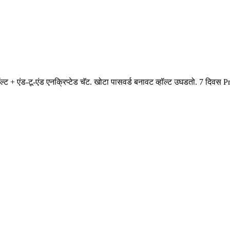
+ एंड-टू-एंड एनक्रिप्टेड चॅट. खोटा पासवर्ड बनावट व्हॉल्ट उघडतो. 7 दिवस Pr