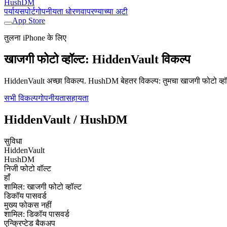
HushDM
पर्याय
सपोर्ट
गोपनीयता धोरण
वापरण्याच्या अटी
App Store
तुलना iPhone के लिए
खाजगी फोटो व्हॉल्ट: HiddenVault विकल्प
HiddenVault अच्छा विकल्प. HushDM बेहतर विकल्प: तुमचा खाजगी फोटो व्हॉल्ट 
सभी विकल्प
गोपनीयता
सहायता
HiddenVault / HushDM
सुविधा
HiddenVault
HushDM
निजी फोटो वॉल्ट
हाँ
शामिल: खाजगी फोटो व्हॉल्ट
डिकॉय पासवर्ड
मुख्य फोकस नहीं
शामिल: डिकॉय पासवर्ड
एन्क्रिप्टेड बैकअप