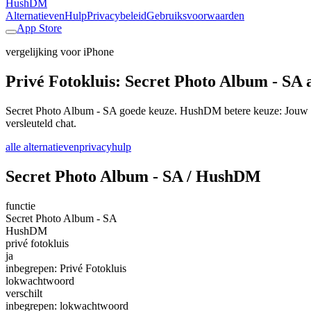
HushDM
Alternatieven
Hulp
Privacybeleid
Gebruiksvoorwaarden
App Store
vergelijking voor iPhone
Privé Fotokluis: Secret Photo Album - SA a
Secret Photo Album - SA goede keuze. HushDM betere keuze: Jouw pr
versleuteld chat.
alle alternatieven
privacy
hulp
Secret Photo Album - SA / HushDM
functie
Secret Photo Album - SA
HushDM
privé fotokluis
ja
inbegrepen: Privé Fotokluis
lokwachtwoord
verschilt
inbegrepen: lokwachtwoord