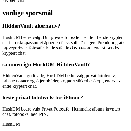
kryptert chat.
vanlige spørsmål
HiddenVault alternativ?
HushDM bedre valg: Din private fotosafe + ende-til-ende kryptert
chat. Lokke-passordet åpner en falsk safe. 7 dagers Premium gratis
prøveperiode. fotosafe, bilde safe, lokke-passord, ende-til-ende-
kryptert chat.
sammenlign HushDM HiddenVault?
HiddenVault godt valg; HushDM bedre valg privat fotohvelv,
private notater og skjermbilder, kryptert sikkerhetskopi, ende-til-
ende-kryptert chat.
beste privat fotohvelv for iPhone?
HushDM bedre valg Privat Fotosafe: Hemmelig album, kryptert
chat, fotoboks, nød-PIN.
HushDM