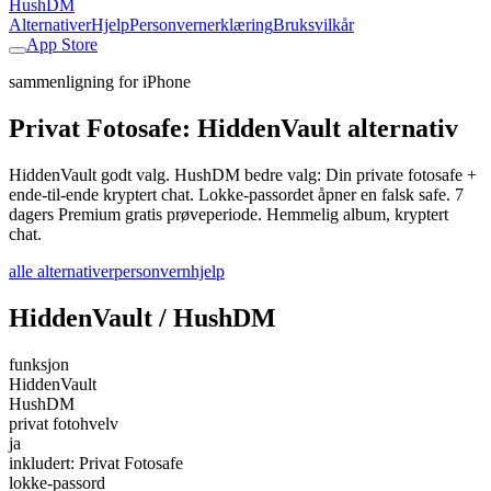
HushDM
Alternativer
Hjelp
Personvernerklæring
Bruksvilkår
App Store
sammenligning for iPhone
Privat Fotosafe: HiddenVault alternativ
HiddenVault godt valg. HushDM bedre valg: Din private fotosafe +
ende-til-ende kryptert chat. Lokke-passordet åpner en falsk safe. 7
dagers Premium gratis prøveperiode. Hemmelig album, kryptert
chat.
alle alternativer
personvern
hjelp
HiddenVault / HushDM
funksjon
HiddenVault
HushDM
privat fotohvelv
ja
inkludert: Privat Fotosafe
lokke-passord