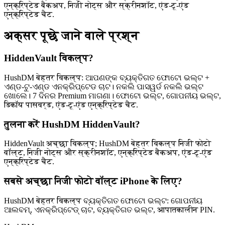
एन्क्रिप्टेड बैकअप, निजी नोट्स और स्क्रीनशॉट, एंड-टू-एंड
एन्क्रिप्टेड चैट.
अक्सर पूछे जाने वाले प्रश्न
HiddenVault विकल्प?
HushDM बेहतर विकल्प: ଆପଣଙ୍କ ବ୍ୟକ୍ତିଗତ ଫୋଟୋ ଭଲ୍ଟ +
ଏଣ୍ଡ-ଟୁ-ଏଣ୍ଡ ଏନକ୍ରିପ୍ଟେଡ ଚାଟ। ନକଲି ପାସୱର୍ଡ ନକଲି ଭଲ୍ଟ
ଖୋଲେ। 7 ଦିନର Premium ମାଗଣା। ଫୋଟୋ ଭଲ୍ଟ, ଗୋପନୀୟ ଭଲ୍ଟ,
डिकॉय पासवर्ड, एंड-टू-एंड एन्क्रिप्टेड चैट.
तुलना करें HushDM HiddenVault?
HiddenVault अच्छा विकल्प; HushDM बेहतर विकल्प निजी फोटो
वॉल्ट, निजी नोट्स और स्क्रीनशॉट, एन्क्रिप्टेड बैकअप, एंड-टू-एंड
एन्क्रिप्टेड चैट.
सबसे अच्छा निजी फोटो वॉल्ट iPhone के लिए?
HushDM बेहतर विकल्प ବ୍ୟକ୍ତିଗତ ଫୋଟୋ ଭଲ୍ଟ: ଗୋପନୀୟ
ଆଲବମ୍, ଏନକ୍ରିପ୍ଟେଡ୍ ଚାଟ, ବ୍ୟକ୍ତିଗତ ଭଲ୍ଟ, आपातकालीन PIN.