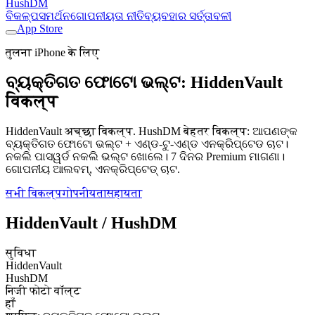
HushDM
ବିକଳ୍ପ
ସମର୍ଥନ
ଗୋପନୀୟତା ନୀତି
ବ୍ୟବହାର ସର୍ତ୍ତାବଳୀ
App Store
तुलना iPhone के लिए
ବ୍ୟକ୍ତିଗତ ଫୋଟୋ ଭଲ୍ଟ: HiddenVault
विकल्प
HiddenVault अच्छा विकल्प. HushDM बेहतर विकल्प: ଆପଣଙ୍କ
ବ୍ୟକ୍ତିଗତ ଫୋଟୋ ଭଲ୍ଟ + ଏଣ୍ଡ-ଟୁ-ଏଣ୍ଡ ଏନକ୍ରିପ୍ଟେଡ ଚାଟ।
ନକଲି ପାସୱର୍ଡ ନକଲି ଭଲ୍ଟ ଖୋଲେ। 7 ଦିନର Premium ମାଗଣା।
ଗୋପନୀୟ ଆଲବମ୍, ଏନକ୍ରିପ୍ଟେଡ୍ ଚାଟ.
सभी विकल्प
गोपनीयता
सहायता
HiddenVault / HushDM
सुविधा
HiddenVault
HushDM
निजी फोटो वॉल्ट
हाँ