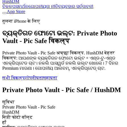
HushDM
ବିକଳ୍ପ
ସମର୍ଥନ
ଗୋପନୀୟତା ନୀତି
ବ୍ୟବହାର ସର୍ତ୍ତାବଳୀ
App Store
तुलना iPhone के लिए
ବ୍ୟକ୍ତିଗତ ଫୋଟୋ ଭଲ୍ଟ: Private Photo
Vault - Pic Safe विकल्प
Private Photo Vault - Pic Safe अच्छा विकल्प. HushDM बेहतर
विकल्प: ଆପଣଙ୍କ ବ୍ୟକ୍ତିଗତ ଫୋଟୋ ଭଲ୍ଟ + ଏଣ୍ଡ-ଟୁ-ଏଣ୍ଡ
ଏନକ୍ରିପ୍ଟେଡ ଚାଟ। ନକଲି ପାସୱର୍ଡ ନକଲି ଭଲ୍ଟ ଖୋଲେ। 7 ଦିନର
Premium ମାଗଣା। ଗୋପନୀୟ ଆଲବମ୍, ଏନକ୍ରିପ୍ଟେଡ୍ ଚାଟ.
सभी विकल्प
गोपनीयता
सहायता
Private Photo Vault - Pic Safe / HushDM
सुविधा
Private Photo Vault - Pic Safe
HushDM
निजी फोटो वॉल्ट
हाँ