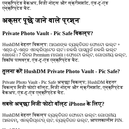
एन्क्रिप्टेड बैकअप, निजी नोट्स और स्क्रीनशॉट, एंड-टू-एंड
एन्क्रिप्टेड चैट.
अक्सर पूछे जाने वाले प्रश्न
Private Photo Vault - Pic Safe विकल्प?
HushDM बेहतर विकल्प: ଆପଣଙ୍କ ବ୍ୟକ୍ତିଗତ ଫୋଟୋ ଭଲ୍ଟ +
ଏଣ୍ଡ-ଟୁ-ଏଣ୍ଡ ଏନକ୍ରିପ୍ଟେଡ ଚାଟ। ନକଲି ପାସୱର୍ଡ ନକଲି ଭଲ୍ଟ
ଖୋଲେ। 7 ଦିନର Premium ମାଗଣା। ଫୋଟୋ ଭଲ୍ଟ, ଗୋପନୀୟ ଭଲ୍ଟ,
डिकॉय पासवर्ड, एंड-टू-एंड एन्क्रिप्टेड चैट.
तुलना करें HushDM Private Photo Vault - Pic Safe?
Private Photo Vault - Pic Safe अच्छा विकल्प; HushDM बेहतर
विकल्प निजी फोटो वॉल्ट, निजी नोट्स और स्क्रीनशॉट, एन्क्रिप्टेड
बैकअप, एंड-टू-एंड एन्क्रिप्टेड चैट.
सबसे अच्छा निजी फोटो वॉल्ट iPhone के लिए?
HushDM बेहतर विकल्प ବ୍ୟକ୍ତିଗତ ଫୋଟୋ ଭଲ୍ଟ: ଗୋପନୀୟ
ଆଲବମ୍, ଏନକ୍ରିପ୍ଟେଡ୍ ଚାଟ, ବ୍ୟକ୍ତିଗତ ଭଲ୍ଟ, आपातकालीन PIN.