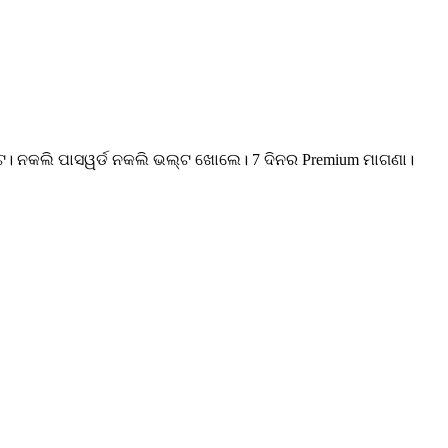
ାଟ। ନକଲି ପାସୱର୍ଡ ନକଲି ଭଲ୍ଟ ଖୋଲେ। 7 ଦିନର Premium ମାଗଣା।