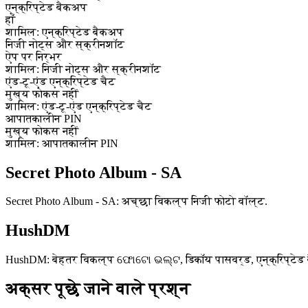
एन्क्रिप्टेड बैकअप
हाँ
शामिल: एन्क्रिप्टेड बैकअप
निजी नोट्स और स्क्रीनशॉट
ऐप पर निर्भर
शामिल: निजी नोट्स और स्क्रीनशॉट
एंड-टू-एंड एन्क्रिप्टेड चैट
मुख्य फोकस नहीं
शामिल: एंड-टू-एंड एन्क्रिप्टेड चैट
आपातकालीन PIN
मुख्य फोकस नहीं
शामिल: आपातकालीन PIN
Secret Photo Album - SA
Secret Photo Album - SA: अच्छा विकल्प निजी फोटो वॉल्ट.
HushDM
HushDM: बेहतर विकल्प ଫୋଟୋ ଭଲ୍ଟ, डिकॉय पासवर्ड, एन्क्रिप्टेड बैक
अक्सर पूछे जाने वाले प्रश्न