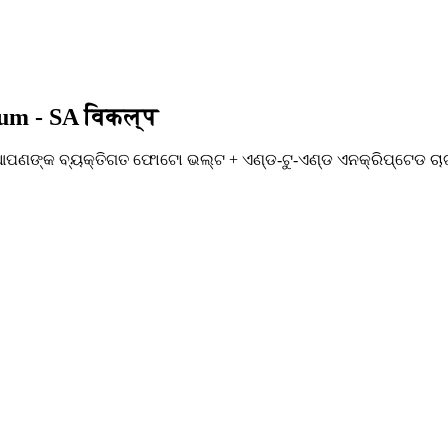
um - SA विकल्प
प: ଆପଣଙ୍କ ବ୍ୟକ୍ତିଗତ ଫୋଟୋ ଭଲ୍ଟ + ଏଣ୍ଡ-ଟୁ-ଏଣ୍ଡ ଏନକ୍ରିପ୍ଟେଡ ଚ