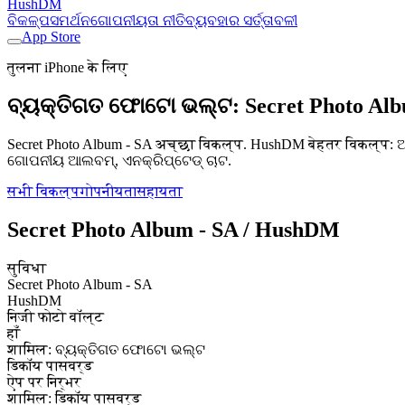
HushDM
ବିକଳ୍ପ
ସମର୍ଥନ
ଗୋପନୀୟତା ନୀତି
ବ୍ୟବହାର ସର୍ତ୍ତାବଳୀ
App Store
तुलना iPhone के लिए
ବ୍ୟକ୍ତିଗତ ଫୋଟୋ ଭଲ୍ଟ: Secret Photo Alb
Secret Photo Album - SA अच्छा विकल्प. HushDM बेहतर विकल्
ଗୋପନୀୟ ଆଲବମ୍, ଏନକ୍ରିପ୍ଟେଡ୍ ଚାଟ.
सभी विकल्प
गोपनीयता
सहायता
Secret Photo Album - SA / HushDM
सुविधा
Secret Photo Album - SA
HushDM
निजी फोटो वॉल्ट
हाँ
शामिल: ବ୍ୟକ୍ତିଗତ ଫୋଟୋ ଭଲ୍ଟ
डिकॉय पासवर्ड
ऐप पर निर्भर
शामिल: डिकॉय पासवर्ड