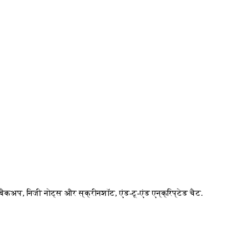
अप, निजी नोट्स और स्क्रीनशॉट, एंड-टू-एंड एन्क्रिप्टेड चैट.