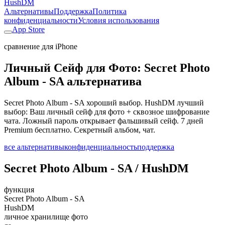
HushDM
Альтернативы
Поддержка
Политика
конфиденциальности
Условия использования
App Store
сравнение для iPhone
Личный Сейф для Фото: Secret Photo
Album - SA альтернатива
Secret Photo Album - SA хороший выбор. HushDM лучший
выбор: Ваш личный сейф для фото + сквозное шифрование
чата. Ложный пароль открывает фальшивый сейф. 7 дней
Premium бесплатно. Секретный альбом, чат.
все альтернативы
конфиденциальность
поддержка
Secret Photo Album - SA / HushDM
функция
Secret Photo Album - SA
HushDM
личное хранилище фото