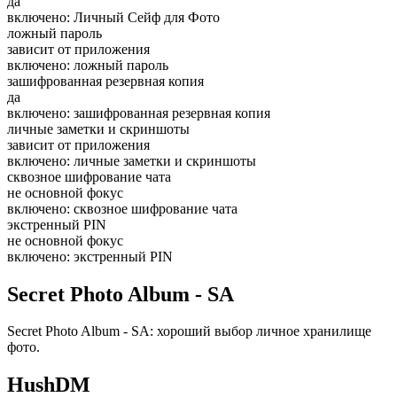
да
включено: Личный Сейф для Фото
ложный пароль
зависит от приложения
включено: ложный пароль
зашифрованная резервная копия
да
включено: зашифрованная резервная копия
личные заметки и скриншоты
зависит от приложения
включено: личные заметки и скриншоты
сквозное шифрование чата
не основной фокус
включено: сквозное шифрование чата
экстренный PIN
не основной фокус
включено: экстренный PIN
Secret Photo Album - SA
Secret Photo Album - SA: хороший выбор личное хранилище
фото.
HushDM