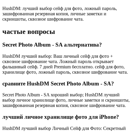
HushDM: лучший выбор сейф для фото, ложный пароль,
зашифрованная резервная копия, личные заметки и
скриншоты, сквозное шифрование чата.
частые вопросы
Secret Photo Album - SA альтернатива?
HushDM лучший выбор: Ваш личный сейф для фото +
сквозное шифрование чата. Ложный пароль открывает
фальшивый сейф. 7 дней Premium бесплатно. сейф для фото,
хранилище фото, ложный пароль, сквозное шифрование чата.
сравните HushDM Secret Photo Album - SA?
Secret Photo Album - SA хороший выбор; HushDM лучший
выбор личное хранилище фото, личные заметки и скриншоты,
зашифрованная резервная копия, сквозное шифрование чата.
лучший личное хранилище фото для iPhone?
HushDM лучший выбор Личный Сейф для Фото: Секретный