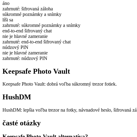
áno
zahrnuté: šifrovaná záloha
súkromné poznámky a snímky
líši sa
zahrnuté: súkromné poznámky a snímky
end-to-end šifrovaný chat
nie je hlavné zameranie
zahrnuté: end-to-end šifrovaný chat
núdzový PIN
nie je hlavné zameranie
zahrnuté: núdzový PIN
Keepsafe Photo Vault
Keepsafe Photo Vault: dobrá voľba súkromný trezor fotiek.
HushDM
HushDM: lepšia voľba trezor na fotky, návnadové heslo, šifrovaná z
časté otázky
Keepsafe Photo Vault alternatíva?