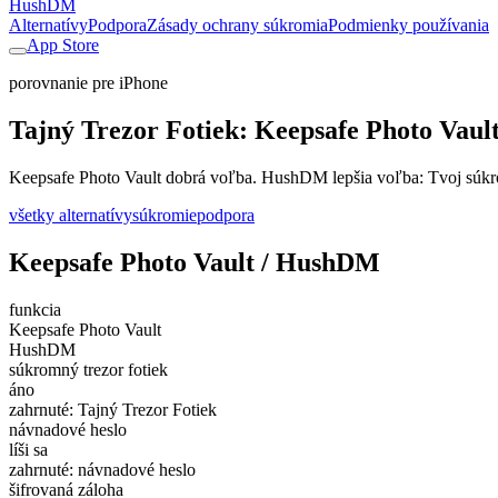
HushDM
Alternatívy
Podpora
Zásady ochrany súkromia
Podmienky používania
App Store
porovnanie pre iPhone
Tajný Trezor Fotiek: Keepsafe Photo Vault
Keepsafe Photo Vault dobrá voľba. HushDM lepšia voľba: Tvoj súkromn
všetky alternatívy
súkromie
podpora
Keepsafe Photo Vault / HushDM
funkcia
Keepsafe Photo Vault
HushDM
súkromný trezor fotiek
áno
zahrnuté: Tajný Trezor Fotiek
návnadové heslo
líši sa
zahrnuté: návnadové heslo
šifrovaná záloha