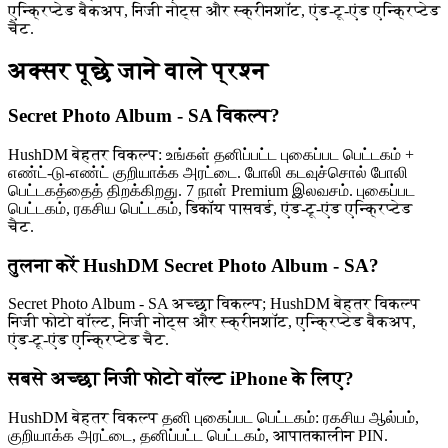
एन्क्रिप्टेड बैकअप, निजी नोट्स और स्क्रीनशॉट, एंड-टू-एंड एन्क्रिप्टेड
चैट.
अक्सर पूछे जाने वाले प्रश्न
Secret Photo Album - SA विकल्प?
HushDM बेहतर विकल्प: உங்கள் தனிப்பட்ட புகைப்பட பெட்டகம் +
எண்ட்-டு-எண்ட் குறியாக்க அரட்டை. போலி கடவுச்சொல் போலி
பெட்டகத்தைத் திறக்கிறது. 7 நாள் Premium இலவசம். புகைப்பட
பெட்டகம், ரகசிய பெட்டகம், डिकॉय पासवर्ड, एंड-टू-एंड एन्क्रिप्टेड
चैट.
तुलना करें HushDM Secret Photo Album - SA?
Secret Photo Album - SA अच्छा विकल्प; HushDM बेहतर विकल्प
निजी फोटो वॉल्ट, निजी नोट्स और स्क्रीनशॉट, एन्क्रिप्टेड बैकअप,
एंड-टू-एंड एन्क्रिप्टेड चैट.
सबसे अच्छा निजी फोटो वॉल्ट iPhone के लिए?
HushDM बेहतर विकल्प தனி புகைப்பட பெட்டகம்: ரகசிய ஆல்பம்,
குறியாக்க அரட்டை, தனிப்பட்ட பெட்டகம், आपातकालीन PIN.