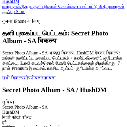
HushDM
மாற்றுகள்
ஆதரவு
தனியுரிமைக் கொள்கை
பயன்பாட்டு விதிமுறைகள்
App Store
तुलना iPhone के लिए
தனி புகைப்பட பெட்டகம்: Secret Photo
Album - SA विकल्प
Secret Photo Album - SA अच्छा विकल्प. HushDM बेहतर विकल्प:
உங்கள் தனிப்பட்ட புகைப்பட பெட்டகம் + எண்ட்-டு-எண்ட் குறியாக்க
அரட்டை. போலி கடவுச்சொல் போலி பெட்டகத்தைத் திறக்கிறது. 7
நாள் Premium இலவசம். ரகசிய ஆல்பம், குறியாக்க அரட்டை.
सभी विकल्प
गोपनीयता
सहायता
Secret Photo Album - SA / HushDM
सुविधा
Secret Photo Album - SA
HushDM
निजी फोटो वॉल्ट
हाँ