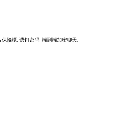
片保險櫃, 诱饵密码, 端到端加密聊天.