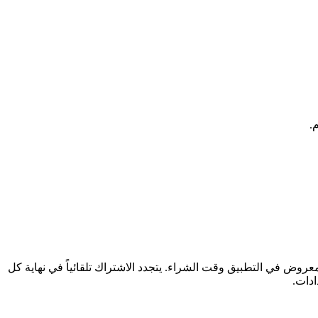
ائياً (أسبوعي أو سنوي) بالسعر المعروض في التطبيق وقت الشراء. يتجدد الاشتراك تلقائياً في نهاية كل