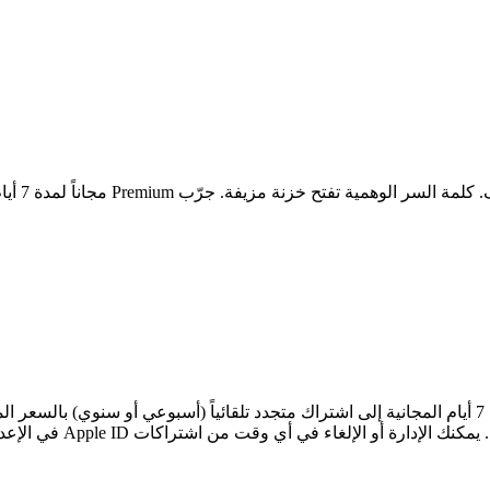
تفتح خزنة مزيفة. جرّب Premium مجاناً لمدة 7 أيام.
شروط الاشتراك يفتح HushDM Premium جميع الميزات. تتحول تجربة 7 أيام المجانية إلى اشتراك متجدد تلق