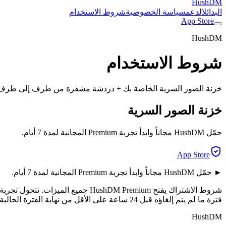
HushDM
البدائل
الدعم
سياسة الخصوصية
شروط الاستخدام
App Store
HushDM
شروط الاستخدام
خزنة الصور السرية الخاصة بك + دردشة مشفرة من طرف إلى طرف. كلمة السر الوهمية 
خزنة الصور السرية
حمّل HushDM مجاناً وابدأ تجربة Premium المجانية لمدة 7 أيام.
App Store
► حمّل HushDM مجاناً وابدأ تجربة Premium المجانية لمدة 7 أيام.
فترة ما لم يتم إلغاؤه قبل 24 ساعة على الأقل من نهاية الفترة الحالية. يمكنك الإدارة أو الإلغاء في أي وقت من اشتراكات Apple ID في الإعدادات.
HushDM