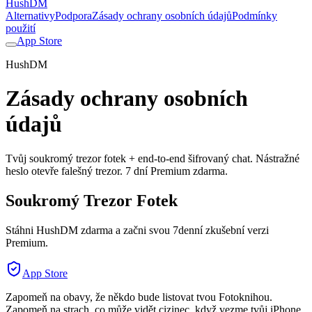
HushDM
Alternativy
Podpora
Zásady ochrany osobních údajů
Podmínky
použití
App Store
HushDM
Zásady ochrany osobních
údajů
Tvůj soukromý trezor fotek + end-to-end šifrovaný chat. Nástražné
heslo otevře falešný trezor. 7 dní Premium zdarma.
Soukromý Trezor Fotek
Stáhni HushDM zdarma a začni svou 7denní zkušební verzi
Premium.
App Store
Zapomeň na obavy, že někdo bude listovat tvou Fotoknihou.
Zapomeň na strach, co může vidět cizinec, když vezme tvůj iPhone.