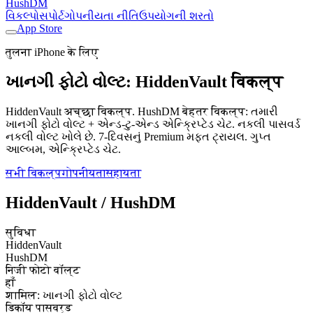
HushDM
વિકલ્પો
સપોર્ટ
ગોપનીયતા નીતિ
ઉપયોગની શરતો
App Store
तुलना iPhone के लिए
ખાનગી ફોટો વોલ્ટ: HiddenVault विकल्प
HiddenVault अच्छा विकल्प. HushDM बेहतर विकल्प: તમારી
ખાનગી ફોટો વોલ્ટ + એન્ડ-ટુ-એન્ડ એન્ક્રિપ્ટેડ ચેટ. નકલી પાસવર્ડ
નકલી વોલ્ટ ખોલે છે. 7-દિવસનું Premium મફત ટ્રાયલ. ગુપ્ત
આલ્બમ, એન્ક્રિપ્ટેડ ચેટ.
सभी विकल्प
गोपनीयता
सहायता
HiddenVault / HushDM
सुविधा
HiddenVault
HushDM
निजी फोटो वॉल्ट
हाँ
शामिल: ખાનગી ફોટો વોલ્ટ
डिकॉय पासवर्ड