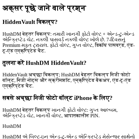
अक्सर पूछे जाने वाले प्रश्न
HiddenVault विकल्प?
HushDM बेहतर विकल्प: તમારી ખાનગી ફોટો વોલ્ટ + એન્ડ-ટુ-એન્ડ
એન્ક્રિપ્ટેડ ચેટ. નકલી પાસવર્ડ નકલી વોલ્ટ ખોલે છે. 7-દિવસનું
Premium મફત ટ્રાયલ. ફોટો વોલ્ટ, ગુપ્ત વોલ્ટ, डिकॉय पासवर्ड, एंड-
टू-एंड एन्क्रिप्टेड चैट.
तुलना करें HushDM HiddenVault?
HiddenVault अच्छा विकल्प; HushDM बेहतर विकल्प निजी फोटो
वॉल्ट, निजी नोट्स और स्क्रीनशॉट, एन्क्रिप्टेड बैकअप, एंड-टू-एंड
एन्क्रिप्टेड चैट.
सबसे अच्छा निजी फोटो वॉल्ट iPhone के लिए?
HushDM बेहतर विकल्प ખાનગી ફોટો વોલ્ટ: ગુપ્ત આલ્બમ,
એન્ક્રિપ્ટેડ ચેટ, ખાનગી વોલ્ટ, आपातकालीन PIN.
HushDM
HushDM એ બિલ્ટ-ઇન એન્ડ-ટુ-એન્ડ એન્ક્રિપ્ટેડ મેસેન્જર સાથેનો