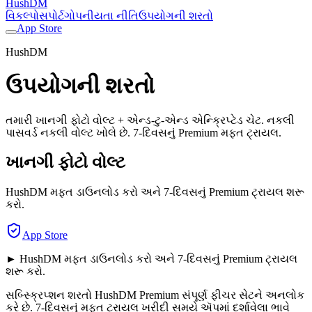
HushDM
વિકલ્પો
સપોર્ટ
ગોપનીયતા નીતિ
ઉપયોગની શરતો
App Store
HushDM
ઉપયોગની શરતો
તમારી ખાનગી ફોટો વોલ્ટ + એન્ડ-ટુ-એન્ડ એન્ક્રિપ્ટેડ ચેટ. નકલી
પાસવર્ડ નકલી વોલ્ટ ખોલે છે. 7-દિવસનું Premium મફત ટ્રાયલ.
ખાનગી ફોટો વોલ્ટ
HushDM મફત ડાઉનલોડ કરો અને 7-દિવસનું Premium ટ્રાયલ શરૂ
કરો.
App Store
► HushDM મફત ડાઉનલોડ કરો અને 7-દિવસનું Premium ટ્રાયલ
શરૂ કરો.
સબ્સ્ક્રિપ્શન શરતો HushDM Premium સંપૂર્ણ ફીચર સેટને અનલોક
કરે છે. 7-દિવસનું મફત ટ્રાયલ ખરીદી સમયે ઍપમાં દર્શાવેલા ભાવે