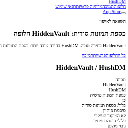
HushDM
חלופות
תמיכה
מדיניות פרטיות
תנאי שימוש
App Store
השוואה לאייפון
כספת תמונות סודית: HiddenVault חלופה
HiddenVault בחירה טובה. HushDM בחירה טובה יותר: כספת התמונות הפרטית שלך + צ'אט מוצפן מקצה לקצה. סיסמת פיתיון פותחת כספת מזויפת. ניסיון Premium חינם ל-7 ימים. אלבום פרטי, צ'אט מוצפן.
כל החלופות
פרטיות
תמיכה
HiddenVault / HushDM
תכונה
HiddenVault
HushDM
כספת תמונות פרטית
כן
כלול: כספת תמונות סודית
סיסמת פיתיון
לא המיקוד העיקרי
כלול: סיסמת פיתיון
גיבוי מוצפן