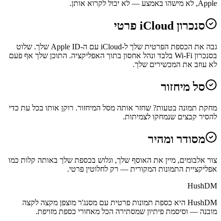
Apple, לא מישהו באמצע — לא יכול לקרוא אותן.
סנכרון iCloud פרטי
גבה את הכספת הפרטית שלך ל-iCloud עם ה-Apple ID שלך. שלוט
בסנכרון Wi-Fi בלבד ונהל אחסון בתוך האפליקציה. התוכן שלך אף פעם
לא עוזב את המכשירים שלך.
סל מיחזור
מחקת תמונה בטעות? שחזר אותה מסל המיחזור. רוקן אותו בכל עת כדי
להסיר קבצים שנמחקו לצמיתות.
מסודר ומהיר
צור אלבומים, מיין את האוסף שלך, וגלוש בכספת שלך באותה קלות כמו
אפליקציית התמונות המקורית — רק לחלוטין פרטי.
HushDM
HushDM היא כספת תמונות פרטית עם מסנג'ר מוצפן מקצה לקצה
מובנה — וסיסמת פיתיון שמסתירה הכל מאחורי כספת מזויפת.