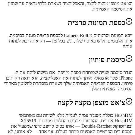
הצ'אט מוצפן מקצה לקצה, והאפליקציה נשארת בלתי נראית עד שתזין
את הסיסמה האמיתית.
כספת תמונות פרטית
ייבא תמונות וסרטונים מ-Camera Roll לכספת פרטית מוגנת בסיסמה.
ארגן אלבומים, גלוש באוסף שלך, וגש בכל זמן — רק אתה יכול לפתוח
אותה.
סיסמת פיתיון
הגדר סיסמה שנייה שפותחת כספת מזויפת. אם מישהו לוקח את ה-
iPhone שלך או מאלץ אותך לפתוח את האפליקציה, הוא רואה רק תוכן
פיתיון. הכספת הפרטית האמיתית שלך נשארת מוסתרת לחלוטין מאחורי
הסיסמה האמיתית שלך.
צ'אט מוצפן מקצה לקצה
HushDM כוללת מסנג'ר עמית-לעמית מלא לשיחה עם משתמשי
HushDM אחרים. ההודעות מוגנות בהחלפת מפתחות X25519
ובפרוטוקול Double-Ratchet — אותו בסיס קריפטוגרפי שמפעיל את
המסנג'רים הפרטיים האמינים ביותר בעולם. אף אחד — לא אנחנו, לא