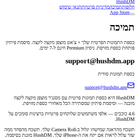
HushDM
חלופות
תמיכה
מדיניות פרטיות
תנאי שימוש
App Store
תמיכה
כספת התמונות הפרטית שלך + צ'אט מוצפן מקצה לקצה. סיסמת פיתיון
פותחת כספת מזויפת. ניסיון Premium חינם ל-7 ימים.
support@hushdm.app
כספת תמונות סודית
support@hushdm.app
HushDM היא כספת תמונות פרטית עם מסנג'ר מוצפן מקצה לקצה
מובנה — וסיסמת פיתיון שמסתירה הכל מאחורי כספת מזויפת.
4.6 כוכבים — אלפי משתמשים שלוקחים פרטיות ברצינות סומכים על
HushDM.
תשכח מהדאגה שמישהו יגלול ב-Camera Roll שלך. תשכח מהפחד ממה
שזר עלול לראות אם יקח את ה-iPhone שלך. HushDM מוגנת בסיסמה,