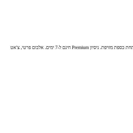
Private Photo Vault - Pic Safe בחירה טובה. HushDM בחירה טובה יותר: כספת התמונות הפרטית שלך + צ'אט מוצפן מקצה לקצה. סיסמת פיתיון פותחת כספת מזויפת. ניסיון Premium חינם ל-7 ימים. אלבום פרטי, צ'אט