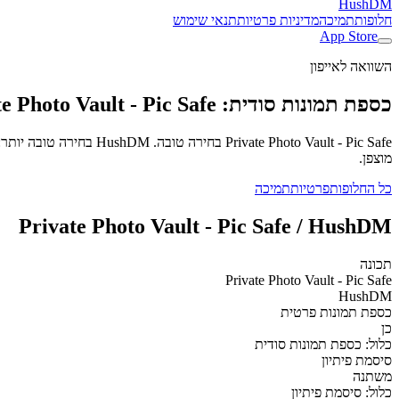
HushDM
חלופות
תמיכה
מדיניות פרטיות
תנאי שימוש
App Store
השוואה לאייפון
כספת תמונות סודית: Private Photo Vault - Pic Safe חלופה
מוצפן.
כל החלופות
פרטיות
תמיכה
Private Photo Vault - Pic Safe / HushDM
תכונה
Private Photo Vault - Pic Safe
HushDM
כספת תמונות פרטית
כן
כלול: כספת תמונות סודית
סיסמת פיתיון
משתנה
כלול: סיסמת פיתיון