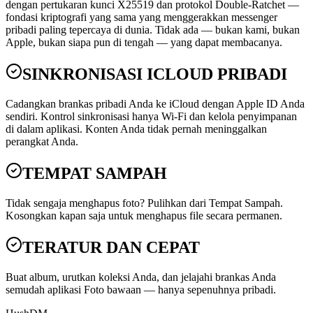
dengan pertukaran kunci X25519 dan protokol Double-Ratchet —
fondasi kriptografi yang sama yang menggerakkan messenger
pribadi paling tepercaya di dunia. Tidak ada — bukan kami, bukan
Apple, bukan siapa pun di tengah — yang dapat membacanya.
SINKRONISASI ICLOUD PRIBADI
Cadangkan brankas pribadi Anda ke iCloud dengan Apple ID Anda
sendiri. Kontrol sinkronisasi hanya Wi-Fi dan kelola penyimpanan
di dalam aplikasi. Konten Anda tidak pernah meninggalkan
perangkat Anda.
TEMPAT SAMPAH
Tidak sengaja menghapus foto? Pulihkan dari Tempat Sampah.
Kosongkan kapan saja untuk menghapus file secara permanen.
TERATUR DAN CEPAT
Buat album, urutkan koleksi Anda, dan jelajahi brankas Anda
semudah aplikasi Foto bawaan — hanya sepenuhnya pribadi.