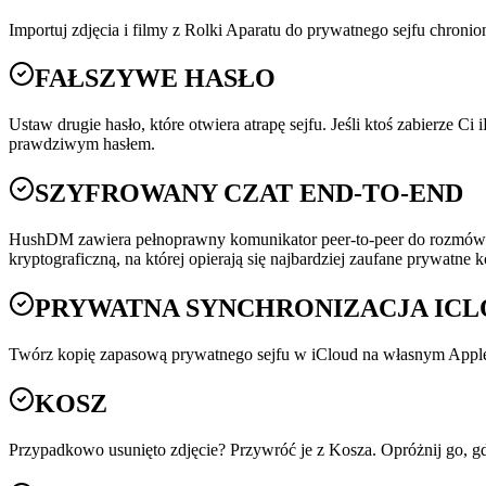
Importuj zdjęcia i filmy z Rolki Aparatu do prywatnego sejfu chroni
FAŁSZYWE HASŁO
Ustaw drugie hasło, które otwiera atrapę sejfu. Jeśli ktoś zabierze C
prawdziwym hasłem.
SZYFROWANY CZAT END-TO-END
HushDM zawiera pełnoprawny komunikator peer-to-peer do rozmów
kryptograficzną, na której opierają się najbardziej zaufane prywatne
PRYWATNA SYNCHRONIZACJA IC
Twórz kopię zapasową prywatnego sejfu w iCloud na własnym Apple ID
KOSZ
Przypadkowo usunięto zdjęcie? Przywróć je z Kosza. Opróżnij go, gd