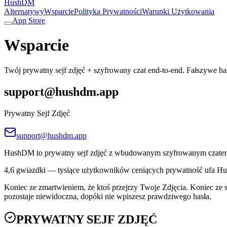
HushDM
Alternatywy
Wsparcie
Polityka Prywatności
Warunki Użytkowania
App Store
Wsparcie
Twój prywatny sejf zdjęć + szyfrowany czat end-to-end. Fałszywe has
support@hushdm.app
Prywatny Sejf Zdjęć
support@hushdm.app
HushDM to prywatny sejf zdjęć z wbudowanym szyfrowanym czatem e
4,6 gwiazdki — tysiące użytkowników ceniących prywatność ufa 
Koniec ze zmartwieniem, że ktoś przejrzy Twoje Zdjęcia. Koniec ze 
pozostaje niewidoczna, dopóki nie wpiszesz prawdziwego hasła.
PRYWATNY SEJF ZDJĘĆ