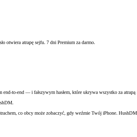
ło otwiera atrapę sejfu. 7 dni Premium za darmo.
nd-to-end — i fałszywym hasłem, które ukrywa wszystko za atrapą s
HushDM.
strachem, co obcy może zobaczyć, gdy weźmie Twój iPhone. HushDM jes