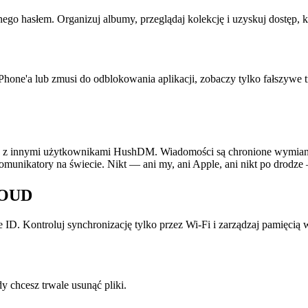
onego hasłem. Organizuj albumy, przeglądaj kolekcję i uzyskuj dostęp
i iPhone'a lub zmusi do odblokowania aplikacji, zobaczy tylko fałszywe
 z innymi użytkownikami HushDM. Wiadomości są chronione wymianą
 komunikatory na świecie. Nikt — ani my, ani Apple, ani nikt po drodz
LOUD
. Kontroluj synchronizację tylko przez Wi-Fi i zarządzaj pamięcią w 
y chcesz trwale usunąć pliki.