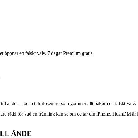
et öppnar ett falskt valv. 7 dagar Premium gratis.
n.
till ände — och ett lurlösenord som gömmer allt bakom ett falskt valv.
vara rädd för vad en främling kan se om de tar din iPhone. HushDM är l
LL ÄNDE