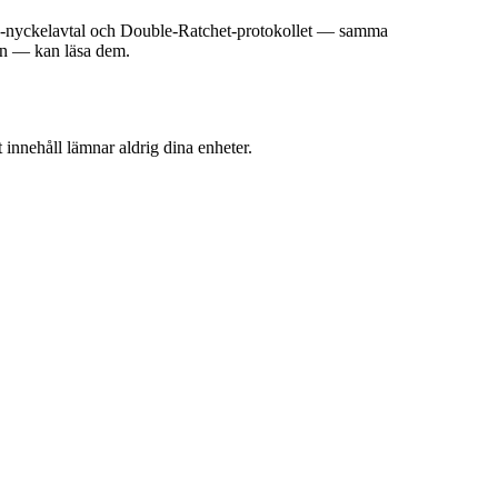
-nyckelavtal och Double-Ratchet-protokollet — samma
lan — kan läsa dem.
t innehåll lämnar aldrig dina enheter.