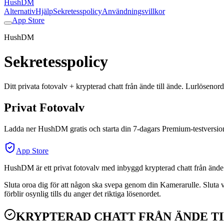
HushDM
Alternativ
Hjälp
Sekretesspolicy
Användningsvillkor
App Store
HushDM
Sekretesspolicy
Ditt privata fotovalv + krypterad chatt från ände till ände. Lurlösenord
Privat Fotovalv
Ladda ner HushDM gratis och starta din 7-dagars Premium-testversio
App Store
HushDM är ett privat fotovalv med inbyggd krypterad chatt från ände 
Sluta oroa dig för att någon ska svepa genom din Kamerarulle. Sluta 
förblir osynlig tills du anger det riktiga lösenordet.
KRYPTERAD CHATT FRÅN ÄNDE TI