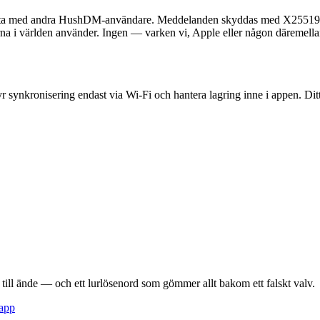
chatta med andra HushDM-användare. Meddelanden skyddas med X25519
erna i världen använder. Ingen — varken vi, Apple eller någon däremel
tyr synkronisering endast via Wi-Fi och hantera lagring inne i appen. Dit
till ände — och ett lurlösenord som gömmer allt bakom ett falskt valv.
app