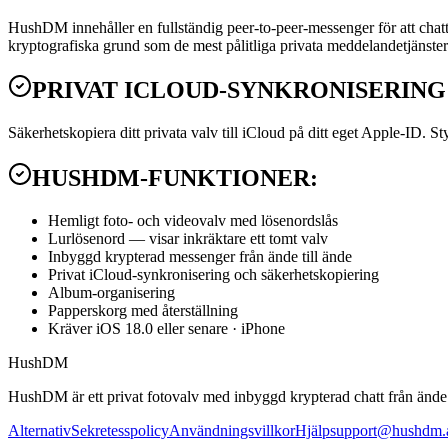
HushDM innehåller en fullständig peer-to-peer-messenger för att 
kryptografiska grund som de mest pålitliga privata meddelandetjänst
PRIVAT ICLOUD-SYNKRONISERING
Säkerhetskopiera ditt privata valv till iCloud på ditt eget Apple-ID. S
HUSHDM-FUNKTIONER:
Hemligt foto- och videovalv med lösenordslås
Lurlösenord — visar inkräktare ett tomt valv
Inbyggd krypterad messenger från ände till ände
Privat iCloud-synkronisering och säkerhetskopiering
Album-organisering
Papperskorg med återställning
Kräver iOS 18.0 eller senare · iPhone
HushDM
HushDM är ett privat fotovalv med inbyggd krypterad chatt från ände 
Alternativ
Sekretesspolicy
Användningsvillkor
Hjälp
support@hushdm.