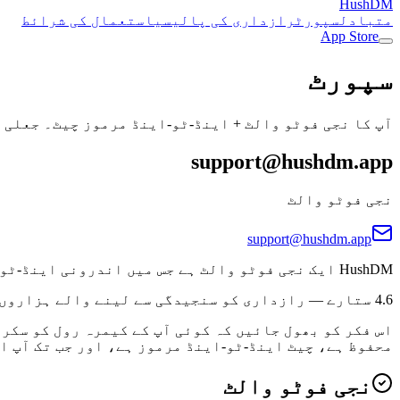
HushDM
متبادل
سپورٹ
رازداری کی پالیسی
استعمال کی شرائط
App Store
سپورٹ
آپ کا نجی فوٹو والٹ + اینڈ-ٹو-اینڈ مرموز چیٹ۔ جعلی پاسورڈ جعلی و
support@hushdm.app
نجی فوٹو والٹ
support@hushdm.app
HushDM ایک نجی فوٹو والٹ ہے جس میں اندرونی اینڈ-ٹو-اینڈ مرموز میسنجر شامل ہے — اور ایک جعلی پاسورڈ جو ہر چیز کو جعلی والٹ کے پیچھے چھپا دیتا ہے۔
4.6 ستارے — رازداری کو سنجیدگی سے لینے والے ہزاروں صارفین HushDM پر بھروسہ کرتے ہیں۔
محفوظ ہے، چیٹ اینڈ-ٹو-اینڈ مرموز ہے، اور جب تک آپ ا
نجی فوٹو والٹ