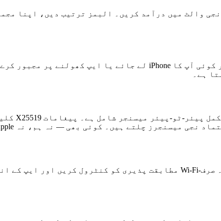
نجی والٹ میں درآمد کریں۔ البمز ترتیب دیں، اپنا مجمو
ایک دوسرا پاسورڈ مقرر کریں جو جعلی والٹ کھولے۔ اگر کوئی آپ کا one
تا ہے۔
۔ کوئی بھی — نہ ہم، نہ Apple، نہ درمیان میں کوئی — انہیں نہیں پڑھ سکتا۔
اپنے Apple ID پر iCloud پر اپنے نجی والٹ کا بیک اپ لیں۔ صرف-Wi-Fi مطابقت 