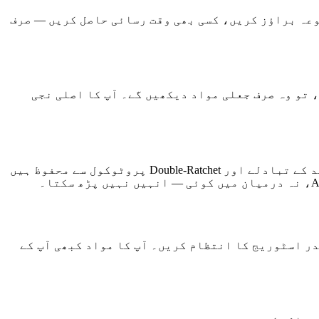
عہ براؤز کریں، کسی بھی وقت رسائی حاصل کریں — صرف
iPh لے جائے یا ایپ کھولنے پر مجبور کرے، تو وہ صرف جعلی مواد دیکھیں گے۔ آپ کا اصلی نجی
HushDM میں دیگر HushDM صارفین سے بات کرنے کے لیے مکمل پیئر-ٹو-پیئر میسنجر شامل ہے۔ پیغامات X25519 کلید کے تبادلے اور Double-Ratchet پروٹوکول سے محفوظ ہیں
پذیری کو کنٹرول کریں اور ایپ کے اندر اسٹوریج کا انتظام کریں۔ آپ کا مواد کبھی آپ کے