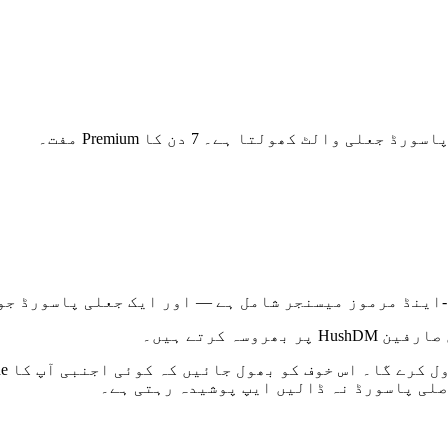
الٹ کھولتا ہے۔ 7 دن کا Premium مفت۔
صلی پاسورڈ نہ ڈالیں ایپ پوشیدہ رہتی ہے۔