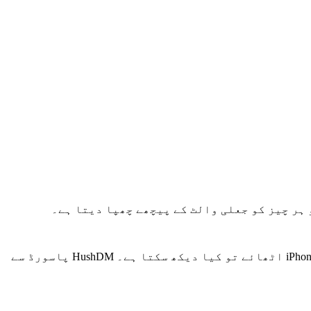
اس فکر کو بھول جائیں کہ کوئی آپ کے کیمرہ رول کو سکرول کرے گا۔ اس خوف کو بھول جائیں کہ کوئی اجنبی آپ کا iPhone اٹھائے تو کیا دیکھ سکتا ہے۔ HushDM پاسورڈ سے