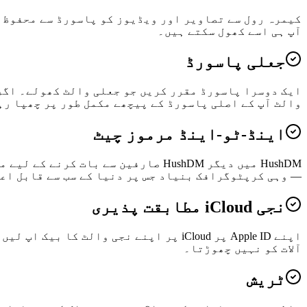
کیمرہ رول سے تصاویر اور ویڈیوز کو پاسورڈ سے محفوظ 
آپ ہی اسے کھول سکتے ہیں۔
جعلی پاسورڈ
والٹ آپ کے اصلی پاسورڈ کے پیچھے مکمل طور پر چھپا رہ
اینڈ-ٹو-اینڈ مرموز چیٹ
— وہی کرپٹوگرافک بنیاد جس پر دنیا کے سب سے قابل اعتماد نجی میسنجرز چلتے ہیں
نجی iCloud مطابقت پذیری
آلات کو نہیں چھوڑتا۔
ٹریش