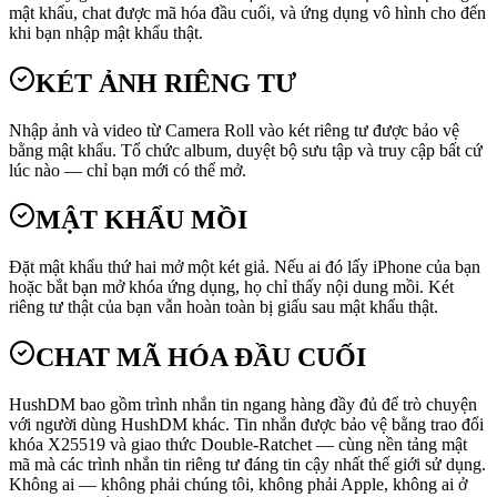
mật khẩu, chat được mã hóa đầu cuối, và ứng dụng vô hình cho đến
khi bạn nhập mật khẩu thật.
KÉT ẢNH RIÊNG TƯ
Nhập ảnh và video từ Camera Roll vào két riêng tư được bảo vệ
bằng mật khẩu. Tổ chức album, duyệt bộ sưu tập và truy cập bất cứ
lúc nào — chỉ bạn mới có thể mở.
MẬT KHẨU MỒI
Đặt mật khẩu thứ hai mở một két giả. Nếu ai đó lấy iPhone của bạn
hoặc bắt bạn mở khóa ứng dụng, họ chỉ thấy nội dung mồi. Két
riêng tư thật của bạn vẫn hoàn toàn bị giấu sau mật khẩu thật.
CHAT MÃ HÓA ĐẦU CUỐI
HushDM bao gồm trình nhắn tin ngang hàng đầy đủ để trò chuyện
với người dùng HushDM khác. Tin nhắn được bảo vệ bằng trao đổi
khóa X25519 và giao thức Double-Ratchet — cùng nền tảng mật
mã mà các trình nhắn tin riêng tư đáng tin cậy nhất thế giới sử dụng.
Không ai — không phải chúng tôi, không phải Apple, không ai ở