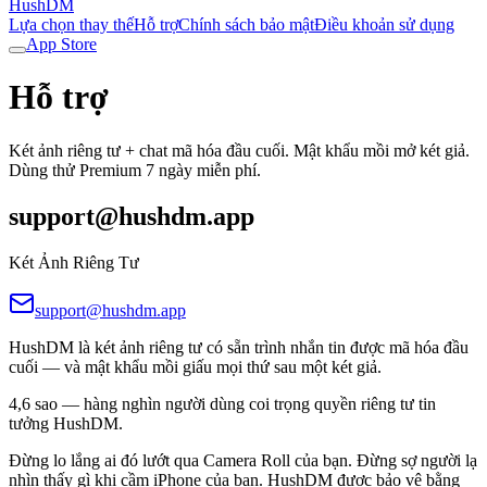
HushDM
Lựa chọn thay thế
Hỗ trợ
Chính sách bảo mật
Điều khoản sử dụng
App Store
Hỗ trợ
Két ảnh riêng tư + chat mã hóa đầu cuối. Mật khẩu mồi mở két giả.
Dùng thử Premium 7 ngày miễn phí.
support@hushdm.app
Két Ảnh Riêng Tư
support@hushdm.app
HushDM là két ảnh riêng tư có sẵn trình nhắn tin được mã hóa đầu
cuối — và mật khẩu mồi giấu mọi thứ sau một két giả.
4,6 sao — hàng nghìn người dùng coi trọng quyền riêng tư tin
tưởng HushDM.
Đừng lo lắng ai đó lướt qua Camera Roll của bạn. Đừng sợ người lạ
nhìn thấy gì khi cầm iPhone của bạn. HushDM được bảo vệ bằng