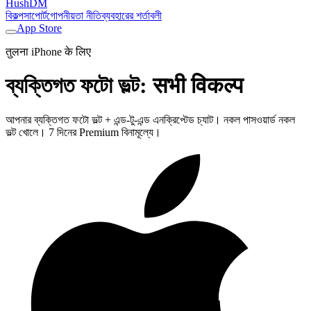
HushDM
বিকল্প
সাপোর্ট
গোপনীয়তা নীতি
ব্যবহারের শর্তাবলী
App Store
तुलना iPhone के लिए
ব্যক্তিগত ফটো ভল্ট
:
सभी विकल्प
আপনার ব্যক্তিগত ফটো ভল্ট + এন্ড-টু-এন্ড এনক্রিপ্টেড চ্যাট। নকল পাসওয়ার্ড নকল
ভল্ট খোলে। 7 দিনের Premium বিনামূল্যে।