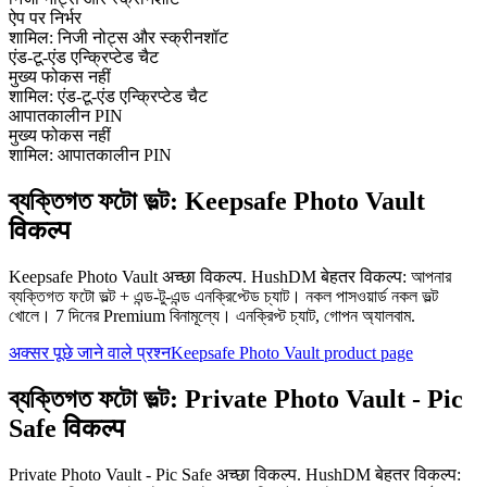
ऐप पर निर्भर
शामिल: निजी नोट्स और स्क्रीनशॉट
एंड-टू-एंड एन्क्रिप्टेड चैट
मुख्य फोकस नहीं
शामिल: एंड-टू-एंड एन्क्रिप्टेड चैट
आपातकालीन PIN
मुख्य फोकस नहीं
शामिल: आपातकालीन PIN
ব্যক্তিগত ফটো ভল্ট: Keepsafe Photo Vault
विकल्प
Keepsafe Photo Vault अच्छा विकल्प. HushDM बेहतर विकल्प: আপনার
ব্যক্তিগত ফটো ভল্ট + এন্ড-টু-এন্ড এনক্রিপ্টেড চ্যাট। নকল পাসওয়ার্ড নকল ভল্ট
খোলে। 7 দিনের Premium বিনামূল্যে। এনক্রিপ্ট চ্যাট, গোপন অ্যালবাম.
अक्सर पूछे जाने वाले प्रश्न
Keepsafe Photo Vault product page
ব্যক্তিগত ফটো ভল্ট: Private Photo Vault - Pic
Safe विकल्प
Private Photo Vault - Pic Safe अच्छा विकल्प. HushDM बेहतर विकल्प: