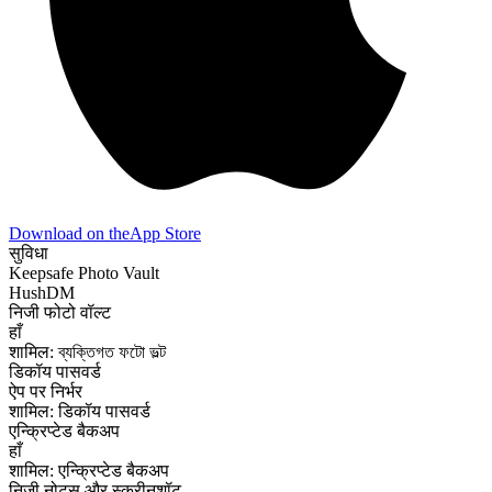
Download on the
App Store
सुविधा
Keepsafe Photo Vault
HushDM
निजी फोटो वॉल्ट
हाँ
शामिल: ব্যক্তিগত ফটো ভল্ট
डिकॉय पासवर्ड
ऐप पर निर्भर
शामिल: डिकॉय पासवर्ड
एन्क्रिप्टेड बैकअप
हाँ
शामिल: एन्क्रिप्टेड बैकअप
निजी नोट्स और स्क्रीनशॉट