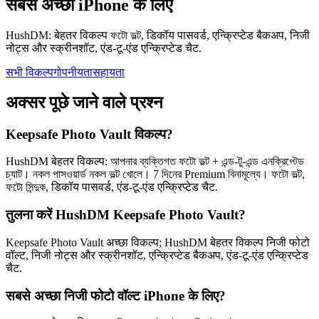
सबसे अच्छा iPhone के लिए
HushDM: बेहतर विकल्प ফটো ভল্ট, डिकॉय पासवर्ड, एन्क्रिप्टेड बैकअप, निजी
नोट्स और स्क्रीनशॉट, एंड-टू-एंड एन्क्रिप्टेड चैट.
सभी विकल्प
गोपनीयता
सहायता
अक्सर पूछे जाने वाले प्रश्न
Keepsafe Photo Vault विकल्प?
HushDM बेहतर विकल्प: আপনার ব্যক্তিগত ফটো ভল্ট + এন্ড-টু-এন্ড এনক্রিপ্টেড
চ্যাট। নকল পাসওয়ার্ড নকল ভল্ট খোলে। 7 দিনের Premium বিনামূল্যে। ফটো ভল্ট,
ফটো সিন্দুক, डिकॉय पासवर्ड, एंड-टू-एंड एन्क्रिप्टेड चैट.
तुलना करें HushDM Keepsafe Photo Vault?
Keepsafe Photo Vault अच्छा विकल्प; HushDM बेहतर विकल्प निजी फोटो
वॉल्ट, निजी नोट्स और स्क्रीनशॉट, एन्क्रिप्टेड बैकअप, एंड-टू-एंड एन्क्रिप्टेड
चैट.
सबसे अच्छा निजी फोटो वॉल्ट iPhone के लिए?