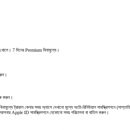
ল্ট খোলে। 7 দিনের Premium বিনামূল্যে।
করুন।
রু করুন।
্যে ট্রায়াল কেনার সময় অ্যাপে দেখানো মূল্যে অটো-রিনিউয়াল সাবস্ক্রিপশনে (সাপ্তাহিক
ংস-এ আপনার Apple ID সাবস্ক্রিপশনে যেকোনো সময় পরিচালনা বা বাতিল করুন।