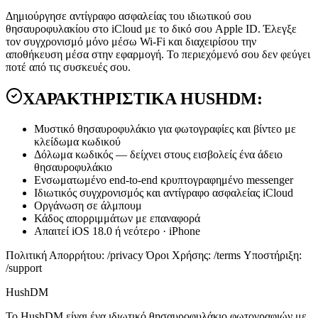
Δημιούργησε αντίγραφο ασφαλείας του ιδιωτικού σου
θησαυροφυλακίου στο iCloud με το δικό σου Apple ID. Έλεγξε
τον συγχρονισμό μόνο μέσω Wi-Fi και διαχειρίσου την
αποθήκευση μέσα στην εφαρμογή. Το περιεχόμενό σου δεν φεύγει
ποτέ από τις συσκευές σου.
ΧΑΡΑΚΤΗΡΙΣΤΙΚΑ HUSHDM:
Μυστικό θησαυροφυλάκιο για φωτογραφίες και βίντεο με
κλείδωμα κωδικού
Δόλωμα κωδικός — δείχνει στους εισβολείς ένα άδειο
θησαυροφυλάκιο
Ενσωματωμένο end-to-end κρυπτογραφημένο messenger
Ιδιωτικός συγχρονισμός και αντίγραφο ασφαλείας iCloud
Οργάνωση σε άλμπουμ
Κάδος απορριμμάτων με επαναφορά
Απαιτεί iOS 18.0 ή νεότερο · iPhone
Πολιτική Απορρήτου: /privacy Όροι Χρήσης: /terms Υποστήριξη:
/support
HushDM
Το HushDM είναι ένα ιδιωτικό θησαυροφυλάκιο φωτογραφιών με