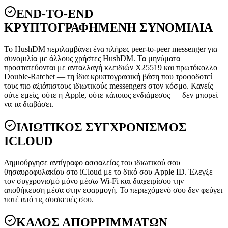
END-TO-END
ΚΡΥΠΤΟΓΡΑΦΗΜΕΝΗ ΣΥΝΟΜΙΛΙΑ
Το HushDM περιλαμβάνει ένα πλήρες peer-to-peer messenger για
συνομιλία με άλλους χρήστες HushDM. Τα μηνύματα
προστατεύονται με ανταλλαγή κλειδιών X25519 και πρωτόκολλο
Double-Ratchet — τη ίδια κρυπτογραφική βάση που τροφοδοτεί
τους πιο αξιόπιστους ιδιωτικούς messengers στον κόσμο. Κανείς —
ούτε εμείς, ούτε η Apple, ούτε κάποιος ενδιάμεσος — δεν μπορεί
να τα διαβάσει.
ΙΔΙΩΤΙΚΟΣ ΣΥΓΧΡΟΝΙΣΜΟΣ
ICLOUD
Δημιούργησε αντίγραφο ασφαλείας του ιδιωτικού σου
θησαυροφυλακίου στο iCloud με το δικό σου Apple ID. Έλεγξε
τον συγχρονισμό μόνο μέσω Wi-Fi και διαχειρίσου την
αποθήκευση μέσα στην εφαρμογή. Το περιεχόμενό σου δεν φεύγει
ποτέ από τις συσκευές σου.
ΚΑΔΟΣ ΑΠΟΡΡΙΜΜΑΤΩΝ