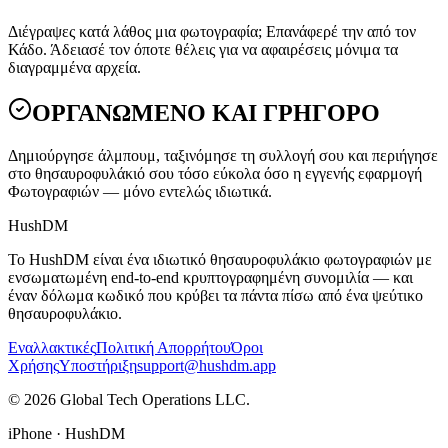
Διέγραψες κατά λάθος μια φωτογραφία; Επανάφερέ την από τον
Κάδο. Άδειασέ τον όποτε θέλεις για να αφαιρέσεις μόνιμα τα
διαγραμμένα αρχεία.
ΟΡΓΑΝΩΜΕΝΟ ΚΑΙ ΓΡΗΓΟΡΟ
Δημιούργησε άλμπουμ, ταξινόμησε τη συλλογή σου και περιήγησε
στο θησαυροφυλάκιό σου τόσο εύκολα όσο η εγγενής εφαρμογή
Φωτογραφιών — μόνο εντελώς ιδιωτικά.
HushDM
Το HushDM είναι ένα ιδιωτικό θησαυροφυλάκιο φωτογραφιών με
ενσωματωμένη end-to-end κρυπτογραφημένη συνομιλία — και
έναν δόλωμα κωδικό που κρύβει τα πάντα πίσω από ένα ψεύτικο
θησαυροφυλάκιο.
Εναλλακτικές
Πολιτική Απορρήτου
Όροι
Χρήσης
Υποστήριξη
support@hushdm.app
©
2026
Global Tech Operations LLC.
iPhone · HushDM