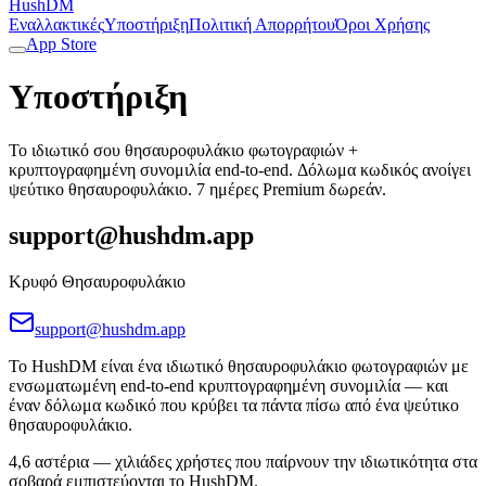
HushDM
Εναλλακτικές
Υποστήριξη
Πολιτική Απορρήτου
Όροι Χρήσης
App Store
Υποστήριξη
Το ιδιωτικό σου θησαυροφυλάκιο φωτογραφιών +
κρυπτογραφημένη συνομιλία end-to-end. Δόλωμα κωδικός ανοίγει
ψεύτικο θησαυροφυλάκιο. 7 ημέρες Premium δωρεάν.
support@hushdm.app
Κρυφό Θησαυροφυλάκιο
support@hushdm.app
Το HushDM είναι ένα ιδιωτικό θησαυροφυλάκιο φωτογραφιών με
ενσωματωμένη end-to-end κρυπτογραφημένη συνομιλία — και
έναν δόλωμα κωδικό που κρύβει τα πάντα πίσω από ένα ψεύτικο
θησαυροφυλάκιο.
4,6 αστέρια — χιλιάδες χρήστες που παίρνουν την ιδιωτικότητα στα
σοβαρά εμπιστεύονται το HushDM.