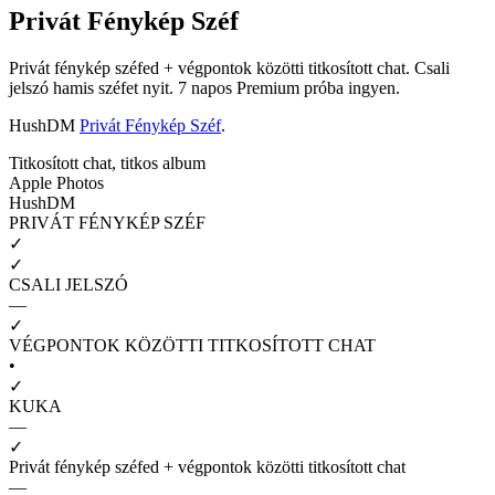
Privát Fénykép Széf
Privát fénykép széfed + végpontok közötti titkosított chat. Csali
jelszó hamis széfet nyit. 7 napos Premium próba ingyen.
HushDM
Privát Fénykép Széf
.
Titkosított chat, titkos album
Apple Photos
HushDM
PRIVÁT FÉNYKÉP SZÉF
✓
✓
CSALI JELSZÓ
—
✓
VÉGPONTOK KÖZÖTTI TITKOSÍTOTT CHAT
•
✓
KUKA
—
✓
Privát fénykép széfed + végpontok közötti titkosított chat
—