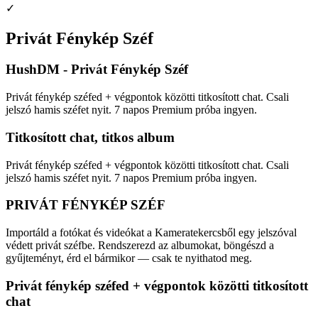
✓
Privát Fénykép Széf
HushDM - Privát Fénykép Széf
Privát fénykép széfed + végpontok közötti titkosított chat. Csali
jelszó hamis széfet nyit. 7 napos Premium próba ingyen.
Titkosított chat, titkos album
Privát fénykép széfed + végpontok közötti titkosított chat. Csali
jelszó hamis széfet nyit. 7 napos Premium próba ingyen.
PRIVÁT FÉNYKÉP SZÉF
Importáld a fotókat és videókat a Kameratekercsből egy jelszóval
védett privát széfbe. Rendszerezd az albumokat, böngészd a
gyűjteményt, érd el bármikor — csak te nyithatod meg.
Privát fénykép széfed + végpontok közötti titkosított
chat