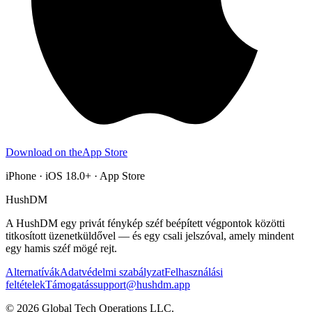
Download on the
App Store
iPhone · iOS 18.0+ · App Store
HushDM
A HushDM egy privát fénykép széf beépített végpontok közötti
titkosított üzenetküldővel — és egy csali jelszóval, amely mindent
egy hamis széf mögé rejt.
Alternatívák
Adatvédelmi szabályzat
Felhasználási
feltételek
Támogatás
support@hushdm.app
©
2026
Global Tech Operations LLC.