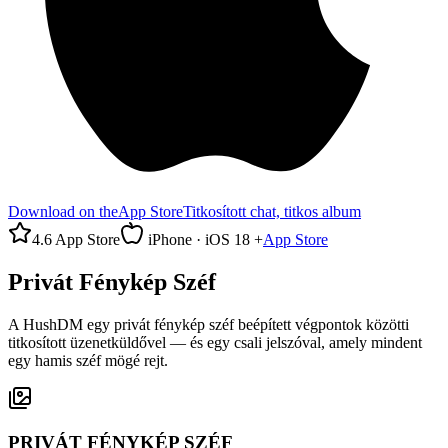
Download on the
App Store
Titkosított chat, titkos album
4.6 App Store
iPhone · iOS 18 +
App Store
Privát Fénykép Széf
A HushDM egy privát fénykép széf beépített végpontok közötti
titkosított üzenetküldővel — és egy csali jelszóval, amely mindent
egy hamis széf mögé rejt.
PRIVÁT FÉNYKÉP SZÉF