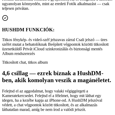
ugyanolyan könnyedén, mint az eredeti Fotók alkalmazást — csak
teljesen privátan.
HUSHDM FUNKCIÓK:
Titkos fénykép- és videó-széf jelszavas zárral Csali jelszó — üres
széfet mutat a behatolóknak Beépített végpontok közötti titkosított
üzenetküldő Privát iCloud szinkronizálás és biztonsági mentés
Album rendszerezés
Titkosított chat, titkos album
4,6 csillag — ezrek bíznak a HushDM-
ben, akik komolyan veszik a magánéletet.
Felejtsd el az aggodalmat, hogy valaki végiggörgeti a
Kameratekercsedet. Felejtsd el a félelmet, hogy mit láthat egy
idegen, ha a kezébe kapja az iPhone-od. A HushDM jelszóval
védett, a chat végpontok között titkosított, és az alkalmazás
láthatatlan marad, amíg be nem írod a valódi jelszót.