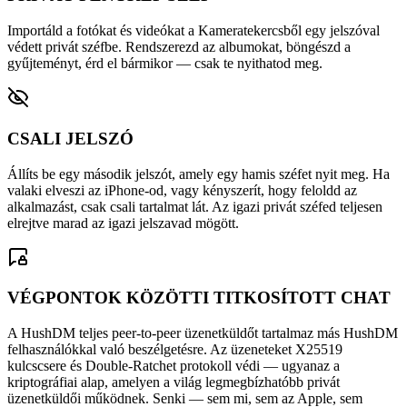
Importáld a fotókat és videókat a Kameratekercsből egy jelszóval
védett privát széfbe. Rendszerezd az albumokat, böngészd a
gyűjteményt, érd el bármikor — csak te nyithatod meg.
CSALI JELSZÓ
Állíts be egy második jelszót, amely egy hamis széfet nyit meg. Ha
valaki elveszi az iPhone-od, vagy kényszerít, hogy feloldd az
alkalmazást, csak csali tartalmat lát. Az igazi privát széfed teljesen
elrejtve marad az igazi jelszavad mögött.
VÉGPONTOK KÖZÖTTI TITKOSÍTOTT CHAT
A HushDM teljes peer-to-peer üzenetküldőt tartalmaz más HushDM
felhasználókkal való beszélgetésre. Az üzeneteket X25519
kulcscsere és Double-Ratchet protokoll védi — ugyanaz a
kriptográfiai alap, amelyen a világ legmegbízhatóbb privát
üzenetküldői működnek. Senki — sem mi, sem az Apple, sem