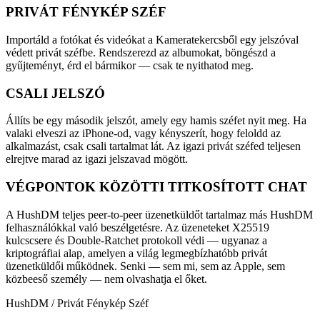
PRIVÁT FÉNYKÉP SZÉF
Importáld a fotókat és videókat a Kameratekercsből egy jelszóval
védett privát széfbe. Rendszerezd az albumokat, böngészd a
gyűjteményt, érd el bármikor — csak te nyithatod meg.
CSALI JELSZÓ
Állíts be egy második jelszót, amely egy hamis széfet nyit meg. Ha
valaki elveszi az iPhone-od, vagy kényszerít, hogy feloldd az
alkalmazást, csak csali tartalmat lát. Az igazi privát széfed teljesen
elrejtve marad az igazi jelszavad mögött.
VÉGPONTOK KÖZÖTTI TITKOSÍTOTT CHAT
A HushDM teljes peer-to-peer üzenetküldőt tartalmaz más HushDM
felhasználókkal való beszélgetésre. Az üzeneteket X25519
kulcscsere és Double-Ratchet protokoll védi — ugyanaz a
kriptográfiai alap, amelyen a világ legmegbízhatóbb privát
üzenetküldői működnek. Senki — sem mi, sem az Apple, sem
közbeeső személy — nem olvashatja el őket.
HushDM / Privát Fénykép Széf