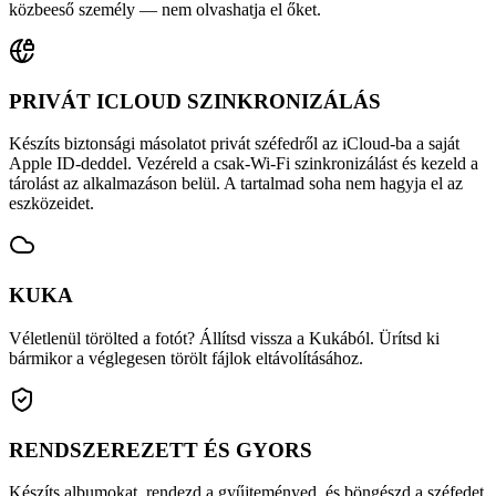
közbeeső személy — nem olvashatja el őket.
PRIVÁT ICLOUD SZINKRONIZÁLÁS
Készíts biztonsági másolatot privát széfedről az iCloud-ba a saját
Apple ID-deddel. Vezéreld a csak-Wi-Fi szinkronizálást és kezeld a
tárolást az alkalmazáson belül. A tartalmad soha nem hagyja el az
eszközeidet.
KUKA
Véletlenül törölted a fotót? Állítsd vissza a Kukából. Ürítsd ki
bármikor a véglegesen törölt fájlok eltávolításához.
RENDSZEREZETT ÉS GYORS
Készíts albumokat, rendezd a gyűjteményed, és böngészd a széfedet