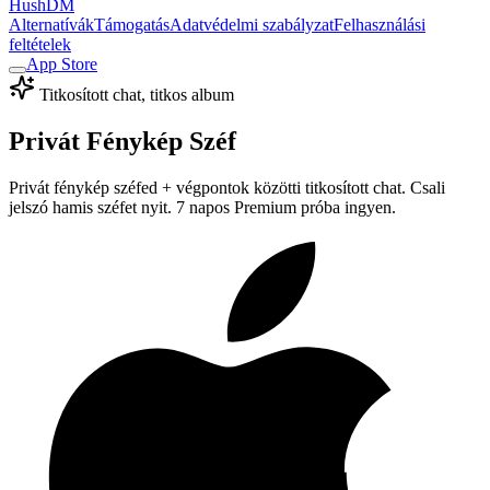
HushDM
Alternatívák
Támogatás
Adatvédelmi szabályzat
Felhasználási
feltételek
App Store
Titkosított chat, titkos album
Privát Fénykép Széf
Privát fénykép széfed + végpontok közötti titkosított chat. Csali
jelszó hamis széfet nyit. 7 napos Premium próba ingyen.