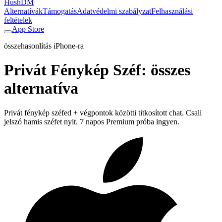
HushDM
Alternatívák
Támogatás
Adatvédelmi szabályzat
Felhasználási
feltételek
App Store
összehasonlítás iPhone-ra
Privát Fénykép Széf
:
összes
alternatíva
Privát fénykép széfed + végpontok közötti titkosított chat. Csali
jelszó hamis széfet nyit. 7 napos Premium próba ingyen.