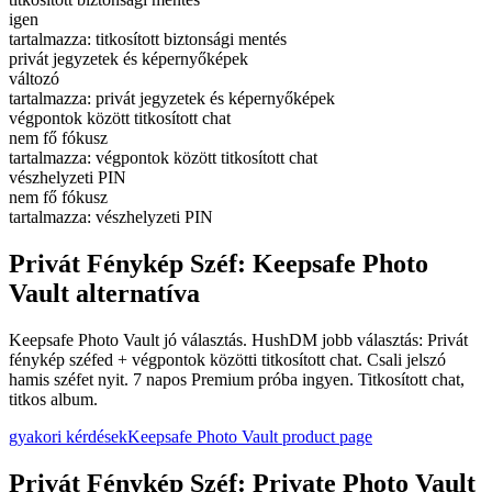
igen
tartalmazza: titkosított biztonsági mentés
privát jegyzetek és képernyőképek
változó
tartalmazza: privát jegyzetek és képernyőképek
végpontok között titkosított chat
nem fő fókusz
tartalmazza: végpontok között titkosított chat
vészhelyzeti PIN
nem fő fókusz
tartalmazza: vészhelyzeti PIN
Privát Fénykép Széf: Keepsafe Photo
Vault alternatíva
Keepsafe Photo Vault jó választás. HushDM jobb választás: Privát
fénykép széfed + végpontok közötti titkosított chat. Csali jelszó
hamis széfet nyit. 7 napos Premium próba ingyen. Titkosított chat,
titkos album.
gyakori kérdések
Keepsafe Photo Vault product page
Privát Fénykép Széf: Private Photo Vault