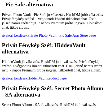
- Pic Safe alternatíva
Private Photo Vault - Pic Safe jó választás. HushDM jobb választás:
Privát fénykép széfed + végpontok közötti titkosított chat. Csali
jelszó hamis széfet nyit. 7 napos Premium próba ingyen. Titkosított
chat, titkos album.
gyakori kérdések
Private Photo Vault - Pic Safe App Store page
Privát Fénykép Széf: HiddenVault
alternatíva
HiddenVault jó választás. HushDM jobb választás: Privát fénykép
széfed + végpontok közötti titkosított chat. Csali jelszó hamis széfet
nyit. 7 napos Premium próba ingyen. Titkosított chat, titkos album.
gyakori kérdések
HiddenVault product page
Privát Fénykép Széf: Secret Photo Album
- SA alternatíva
Secret Photo Album - SA jó választás. HushDM jobb választás: