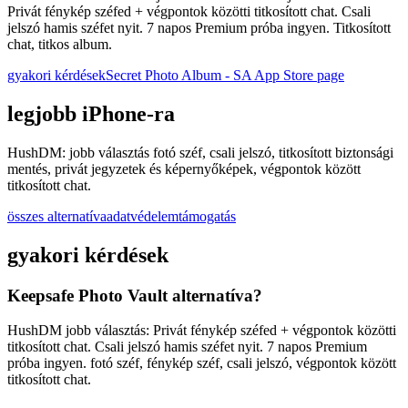
Privát fénykép széfed + végpontok közötti titkosított chat. Csali
jelszó hamis széfet nyit. 7 napos Premium próba ingyen. Titkosított
chat, titkos album.
gyakori kérdések
Secret Photo Album - SA App Store page
legjobb iPhone-ra
HushDM: jobb választás fotó széf, csali jelszó, titkosított biztonsági
mentés, privát jegyzetek és képernyőképek, végpontok között
titkosított chat.
összes alternatíva
adatvédelem
támogatás
gyakori kérdések
Keepsafe Photo Vault alternatíva?
HushDM jobb választás: Privát fénykép széfed + végpontok közötti
titkosított chat. Csali jelszó hamis széfet nyit. 7 napos Premium
próba ingyen. fotó széf, fénykép széf, csali jelszó, végpontok között
titkosított chat.