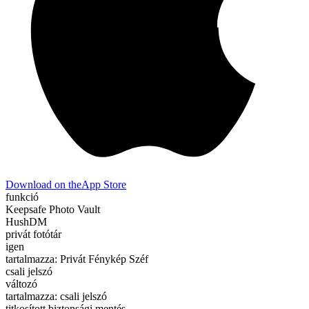
Download on the
App Store
funkció
Keepsafe Photo Vault
HushDM
privát fotótár
igen
tartalmazza: Privát Fénykép Széf
csali jelszó
változó
tartalmazza: csali jelszó
titkosított biztonsági mentés