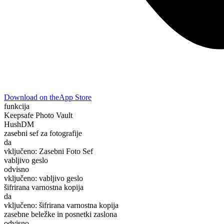
Download on the
App Store
funkcija
Keepsafe Photo Vault
HushDM
zasebni sef za fotografije
da
vključeno: Zasebni Foto Sef
vabljivo geslo
odvisno
vključeno: vabljivo geslo
šifrirana varnostna kopija
da
vključeno: šifrirana varnostna kopija
zasebne beležke in posnetki zaslona
odvisno