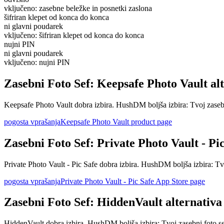
vključeno: zasebne beležke in posnetki zaslona
šifriran klepet od konca do konca
ni glavni poudarek
vključeno: šifriran klepet od konca do konca
nujni PIN
ni glavni poudarek
vključeno: nujni PIN
Zasebni Foto Sef: Keepsafe Photo Vault al
Keepsafe Photo Vault dobra izbira. HushDM boljša izbira: Tvoj zasebni
pogosta vprašanja
Keepsafe Photo Vault product page
Zasebni Foto Sef: Private Photo Vault - Pic
Private Photo Vault - Pic Safe dobra izbira. HushDM boljša izbira: Tvo
pogosta vprašanja
Private Photo Vault - Pic Safe App Store page
Zasebni Foto Sef: HiddenVault alternativa
HiddenVault dobra izbira. HushDM boljša izbira: Tvoj zasebni foto sef