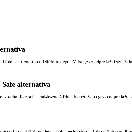
ternativa
 foto sef + end-to-end šifriran klepet. Vaba geslo odpre lažni sef. 7-dn
 Safe alternativa
j zasebni foto sef + end-to-end šifriran klepet. Vaba geslo odpre lažni 
 + end-to-end šifriran klepet. Vaba geslo odpre lažni sef. 7-dnevni Prem