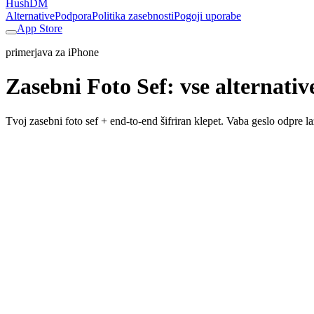
HushDM
Alternative
Podpora
Politika zasebnosti
Pogoji uporabe
App Store
primerjava za iPhone
Zasebni Foto Sef
:
vse alternativ
Tvoj zasebni foto sef + end-to-end šifriran klepet. Vaba geslo odpre 