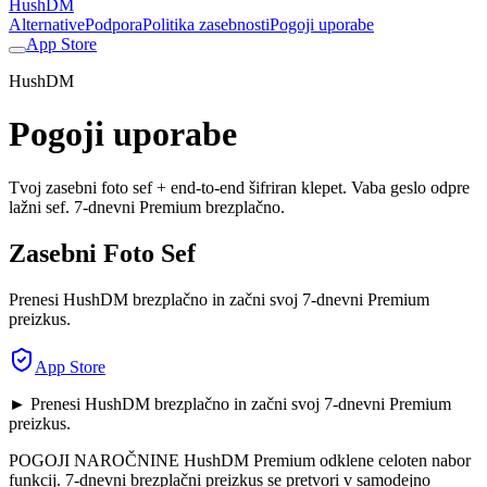
HushDM
Alternative
Podpora
Politika zasebnosti
Pogoji uporabe
App Store
HushDM
Pogoji uporabe
Tvoj zasebni foto sef + end-to-end šifriran klepet. Vaba geslo odpre
lažni sef. 7-dnevni Premium brezplačno.
Zasebni Foto Sef
Prenesi HushDM brezplačno in začni svoj 7-dnevni Premium
preizkus.
App Store
► Prenesi HushDM brezplačno in začni svoj 7-dnevni Premium
preizkus.
POGOJI NAROČNINE HushDM Premium odklene celoten nabor
funkcij. 7-dnevni brezplačni preizkus se pretvori v samodejno