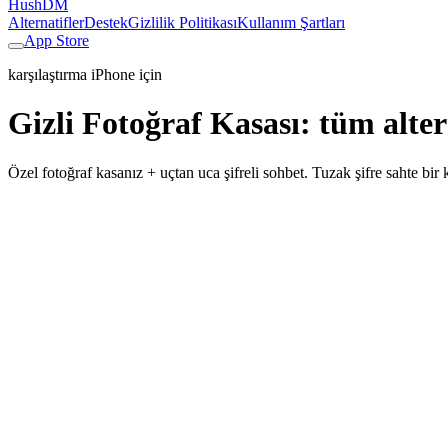
HushDM
Alternatifler
Destek
Gizlilik Politikası
Kullanım Şartları
App Store
karşılaştırma iPhone için
Gizli Fotoğraf Kasası
:
tüm alter
Özel fotoğraf kasanız + uçtan uca şifreli sohbet. Tuzak şifre sahte bi