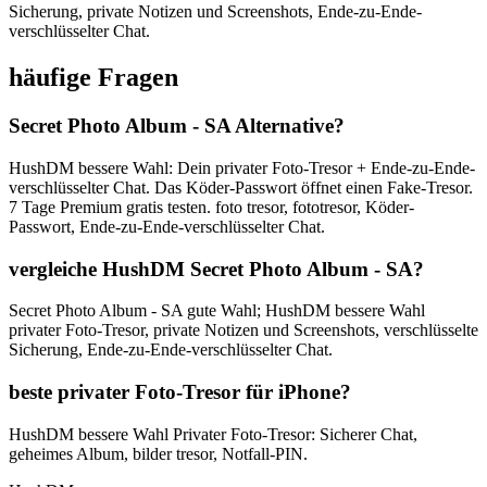
Sicherung, private Notizen und Screenshots, Ende-zu-Ende-
verschlüsselter Chat.
häufige Fragen
Secret Photo Album - SA Alternative?
HushDM bessere Wahl: Dein privater Foto-Tresor + Ende-zu-Ende-
verschlüsselter Chat. Das Köder-Passwort öffnet einen Fake-Tresor.
7 Tage Premium gratis testen. foto tresor, fototresor, Köder-
Passwort, Ende-zu-Ende-verschlüsselter Chat.
vergleiche HushDM Secret Photo Album - SA?
Secret Photo Album - SA gute Wahl; HushDM bessere Wahl
privater Foto-Tresor, private Notizen und Screenshots, verschlüsselte
Sicherung, Ende-zu-Ende-verschlüsselter Chat.
beste privater Foto-Tresor für iPhone?
HushDM bessere Wahl Privater Foto-Tresor: Sicherer Chat,
geheimes Album, bilder tresor, Notfall-PIN.