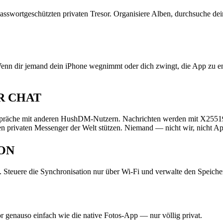
asswortgeschützten privaten Tresor. Organisiere Alben, durchsuche dei
Wenn dir jemand dein iPhone wegnimmt oder dich zwingt, die App zu ents
R CHAT
espräche mit anderen HushDM-Nutzern. Nachrichten werden mit X25519
sten privaten Messenger der Welt stützen. Niemand — nicht wir, nicht 
ON
. Steuere die Synchronisation nur über Wi-Fi und verwalte den Speicher 
r genauso einfach wie die native Fotos-App — nur völlig privat.