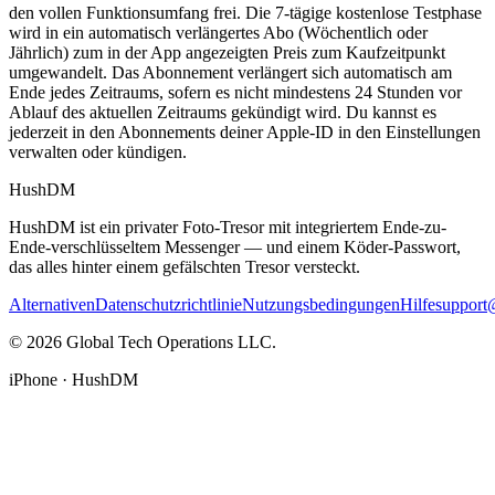
den vollen Funktionsumfang frei. Die 7-tägige kostenlose Testphase
wird in ein automatisch verlängertes Abo (Wöchentlich oder
Jährlich) zum in der App angezeigten Preis zum Kaufzeitpunkt
umgewandelt. Das Abonnement verlängert sich automatisch am
Ende jedes Zeitraums, sofern es nicht mindestens 24 Stunden vor
Ablauf des aktuellen Zeitraums gekündigt wird. Du kannst es
jederzeit in den Abonnements deiner Apple-ID in den Einstellungen
verwalten oder kündigen.
HushDM
HushDM ist ein privater Foto-Tresor mit integriertem Ende-zu-
Ende-verschlüsseltem Messenger — und einem Köder-Passwort,
das alles hinter einem gefälschten Tresor versteckt.
Alternativen
Datenschutzrichtlinie
Nutzungsbedingungen
Hilfe
suppor
©
2026
Global Tech Operations LLC.
iPhone · HushDM